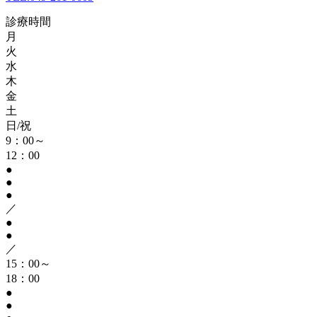
診療時間
月
火
水
木
金
土
日/祝
9：00～
12：00
●
●
●
／
●
●
／
15：00～
18：00
●
●