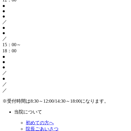
●
●
●
／
●
●
／
15：00～
18：00
●
●
●
／
●
／
／
※受付時間は8:30～12:00/14:30～18:00になります。
当院について
初めての方へ
院長ごあいさつ