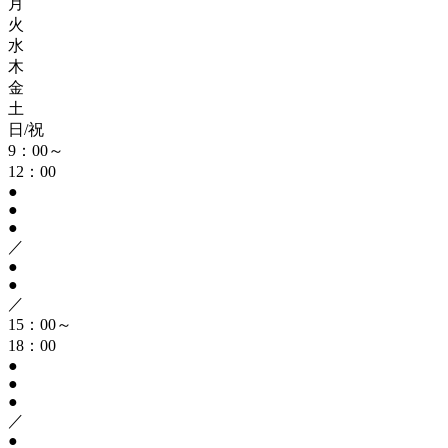
月
火
水
木
金
土
日/祝
9：00～
12：00
●
●
●
／
●
●
／
15：00～
18：00
●
●
●
／
●