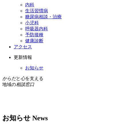
内科
生活習慣病
糖尿病相談・治療
小児科
呼吸器内科
予防接種
健康診断
アクセス
更新情報
お知らせ
からだ
と
心
を支える
地域の
相談窓口
お知らせ
News